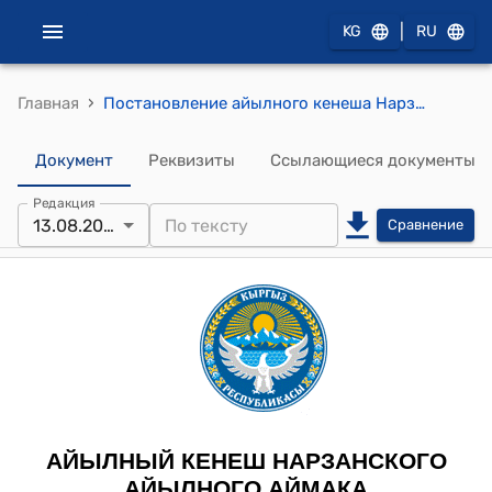
|
KG
RU
›
Главная
Постановление айылного кенеша Нарзанского айылного аймака от 13 августа 2025 года № 01-3/47 "Об утверждении Положения о порядке присвоения наименований, переименования улиц и других составных частей населённых пунктов Нарзанского айылного аймака"
Документ
Реквизиты
Ссылающиеся документы
Редакция
13.08.2025
Сравнение