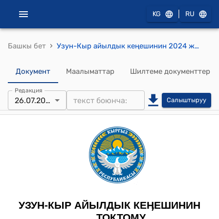
|
KG
RU
›
Башкы бет
Узун-Кыр айылдык кеңешинин 2024 жылдын 26-июлундагы № 31 /VII "Тиричилик калдыктарын ташып чыгаруунун тарифин бекитүү жөнүндө " токтому
Документ
Маалыматтар
Шилтеме документтер
Редакция
26.07.2024
Салыштыруу