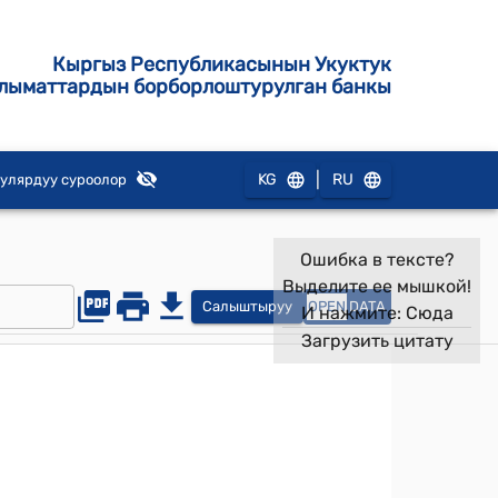
Кыргыз Республикасынын Укуктук
лыматтардын борборлоштурулган банкы
|
KG
RU
улярдуу суроолор
Ошибка в тексте?
Выделите ее мышкой!
Салыштыруу
OPEN
DATA
И нажмите:
Сюда
Загрузить цитату