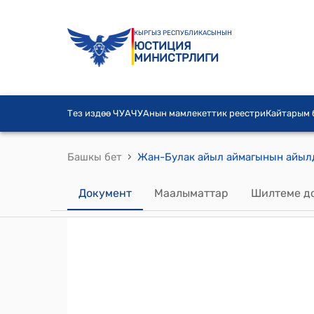
КЫРГЫЗ РЕСПУБЛИКАСЫНЫН
ЮСТИЦИЯ
МИНИСТРЛИГИ
Тез издөө ЧУА
ЧУАнын мамлекеттик реестри
Кайтарым
›
Башкы бет
Документ
Маалыматтар
Шилтеме д