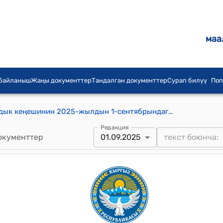
маа
 байланыш
Жаңы документтер
Тандалган документтер
Сурап билүү
Поп
Жан-Булак айыл аймагынын айылдык кеңешинин 2025-жылдын 1-сентябрындагы "Жан-Булак айыл аймагынын айылдык кенешинин 28-январь 2025-жылдагы № 3/2 «2025-жылдын башына карата калган акча каражатын пайдалануу» жѳнүндѳ токтомдоруна ѳзгѳртүү киргизүү жѳнүндѳ" №9/2 токтому
Редакция
окументтер
01.09.2025