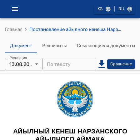
|
KG
RU
›
Главная
Постановление айылного кенеша Нарзанского айылного аймака от 13 августа 2025 года № 01-3/49 «О внесении изменений в Постановление № 09 от 16.12.2024 года о “Об упразднении/создании постоянных комиссий Нарзанского айылного кенеша для рассмотрения и подготовки вопросов, относящихся к ведению кенеша и их составов»
Документ
Реквизиты
Ссылающиеся документы
Редакция
13.08.2025
Сравнение