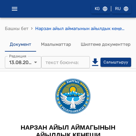
|
KG
RU
›
Башкы бет
Нарзан айыл аймагынын айылдык кеңешинин 2025-жылдын 13-августундагы № 01-3/51 "Муниципалдык техника сатып алууга макулдук берүү жөнүндө" токтому
Документ
Маалыматтар
Шилтеме документтер
Редакция
13.08.2025
Салыштыруу