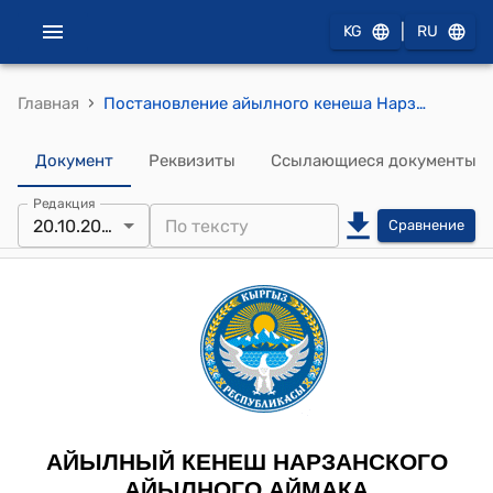
|
KG
RU
›
Главная
Постановление айылного кенеша Нарзанского айылного аймака от 20 октября 2025 года № 01-3/59 «О созыве местного Курултая»
Документ
Реквизиты
Ссылающиеся документы
Редакция
20.10.2025
Сравнение