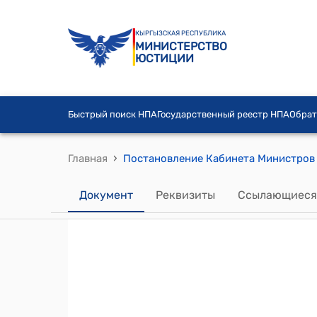
КЫРГЫЗСКАЯ РЕСПУБЛИКА
МИНИСТЕРСТВО
ЮСТИЦИИ
Быстрый поиск НПА
Государственный реестр НПА
Обрат
›
Главная
Документ
Реквизиты
Ссылающиеся