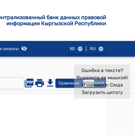
ентрализованный банк данных правовой
информации Кыргызской Республики
|
KG
RU
е запросы
Ошибка в тексте?
Выделите ее мышкой!
Сравнение
OPEN
DATA
И нажмите:
Сюда
Загрузить цитату