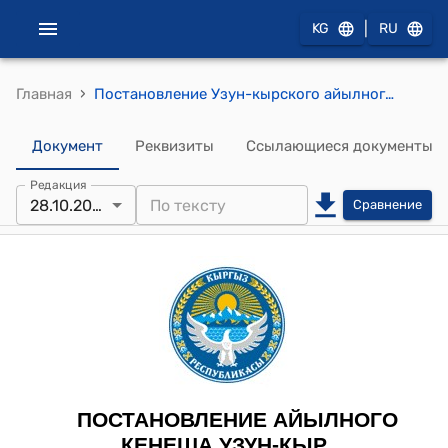
|
KG
RU
›
Главная
Постановление Узун-кырского айылного кенеша от 28 октября 2025 года № № 61/ ХIV "Об одобрении проекта “Строительство футбольного стадиона в с.Томонку Норус”
Документ
Реквизиты
Ссылающиеся документы
Редакция
28.10.2025
Сравнение