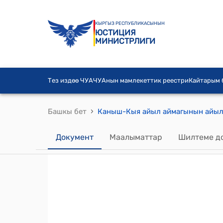
КЫРГЫЗ РЕСПУБЛИКАСЫНЫН
ЮСТИЦИЯ
МИНИСТРЛИГИ
Тез издөө ЧУА
ЧУАнын мамлекеттик реестри
Кайтарым
›
Башкы бет
Документ
Маалыматтар
Шилтеме д