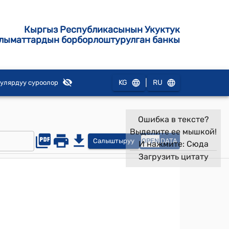
Кыргыз Республикасынын Укуктук
лыматтардын борборлоштурулган банкы
|
KG
RU
улярдуу суроолор
Ошибка в тексте?
Выделите ее мышкой!
Салыштыруу
OPEN
DATA
И нажмите:
Сюда
Загрузить цитату