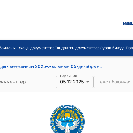
маа
 байланыш
Жаңы документтер
Тандалган документтер
Сурап билүү
Поп
Каныш-Кыя айыл аймагынын айылдык кеңешинин 2025-жылынын 05-декабрындагы №6 “Беш-Арал айылынын айыл макамын сактап калуу жөнүндө” токтому
Редакция
окументтер
05.12.2025