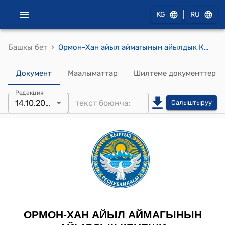
|
KG
RU
›
Башкы бет
Ормон-Хан айыл аймагынын айылдык Кеңешинин 2025-жылдын 14-октябрындагы "Кочкор айылынын Стадион участкасынан жер аянтын трансформация кылууга макулдук берүү жөнүндө" №11/2 токтому
Документ
Маалыматтар
Шилтеме документтер
Редакция
14.10.2025
Салыштыруу