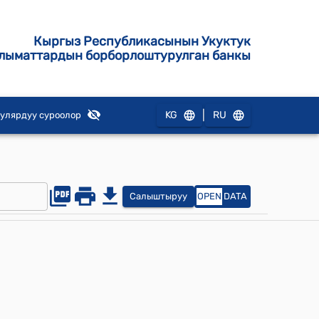
Кыргыз Республикасынын Укуктук
лыматтардын борборлоштурулган банкы
|
KG
RU
улярдуу суроолор
Салыштыруу
OPEN
DATA