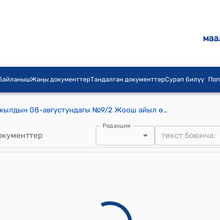
маа
 байланыш
Жаңы документтер
Тандалган документтер
Сурап билүү
Поп
Жоош айылдык кенешинин 2025-жылдын 08-августундагы №9/2 Жоош айыл өкмөтүнүн аймагындагы Кыргызстан пахтачылык боюнча тажрыйба станциясынын 04.08.2025-жылдагы катынын негизинде, ишкананын имааратынын короосундагы өсүп турган ийне жалбырактуу 2(эки) түп туя жана 4 (төрт) түп кайрагач дарактарын алдырууга макулдук берүү жөнүндө токтому
Редакция
окументтер