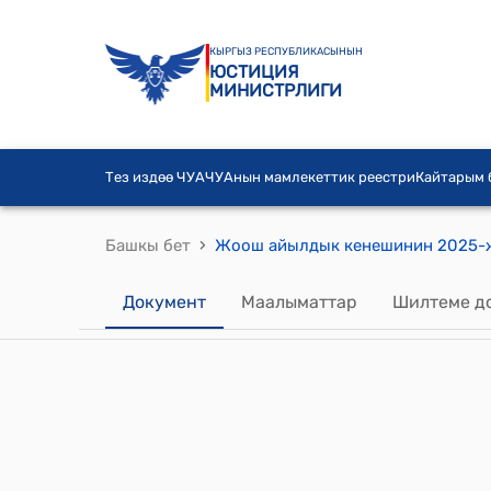
КЫРГЫЗ РЕСПУБЛИКАСЫНЫН
ЮСТИЦИЯ
МИНИСТРЛИГИ
Тез издөө ЧУА
ЧУАнын мамлекеттик реестри
Кайтарым
›
Башкы бет
Документ
Маалыматтар
Шилтеме д