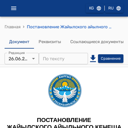
|
KG
RU
›
Главная
Постановление Жайылского айылного кенеша Жайылского айылного аймака от 26 июня 2025 года № 25 "Об утверждении прогноза бюджета на 2026-2028 годы"
Документ
Реквизиты
Ссылающиеся документы
Редакция
26.06.2025
Сравнение