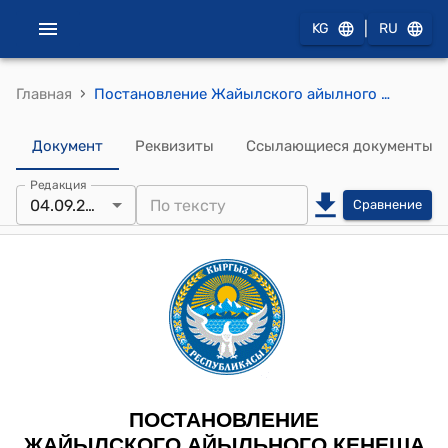
|
KG
RU
›
Главная
Постановление Жайылского айылного кенеша Жайылского айылного аймака от 4 сентября 2025 года № 30 "О тишине"
Документ
Реквизиты
Ссылающиеся документы
Редакция
04.09.2025
Сравнение