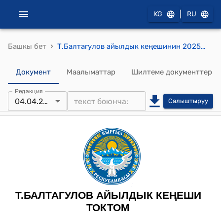
|
KG
RU
›
Башкы бет
Т.Балтагулов айылдык кеңешинин 2025-жылдын 4-апрелиндеги №4/3 «Т.Балтагулов айыл аймагында 2025-жылга карата жайытка чыгуучу жандыктардын акыларын тарифин бекитүү жөнүндө» токтому
Документ
Маалыматтар
Шилтеме документтер
Редакция
04.04.2024
Салыштыруу