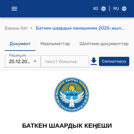
|
KG
RU
›
Башкы бет
Баткен шаардык кенешинин 2025-жылдын 25-декабрындагы №81 "Баткен шаарынын жергиликтүү коомдоштугунун Уставын жаңы редакцияда кабыл алуу жөнүндө" токтому
Документ
Маалыматтар
Шилтеме документтер
Редакция
25.12.2025
Салыштыруу