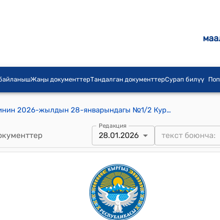
маа
 байланыш
Жаңы документтер
Тандалган документтер
Сурап билүү
Поп
Курманжан Датка айылдык кеңешинин 2026-жылдын 28-январындагы №1/2 Курманжан Датка айыл өкмөтүнүн Жергиликтүү жамааттарынын типтүү уставы жөнүндө токтому
Редакция
окументтер
28.01.2026