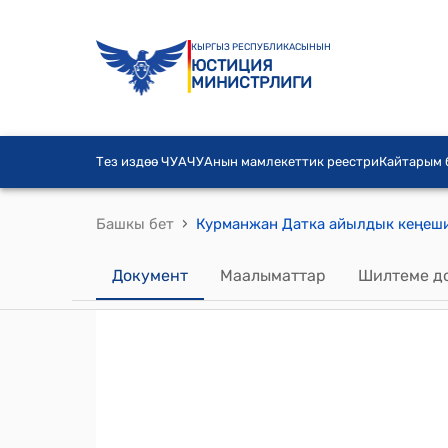
КЫРГЫЗ РЕСПУБЛИКАСЫНЫН
ЮСТИЦИЯ
МИНИСТРЛИГИ
Тез издөө ЧУА
ЧУАнын мамлекеттик реестри
Кайтарым
›
Башкы бет
Документ
Маалыматтар
Шилтеме д