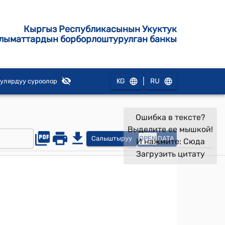
Кыргыз Республикасынын Укуктук
лыматтардын борборлоштурулган банкы
|
KG
RU
улярдуу суроолор
Ошибка в тексте?
Выделите ее мышкой!
Салыштыруу
OPEN
DATA
И нажмите:
Сюда
Загрузить цитату