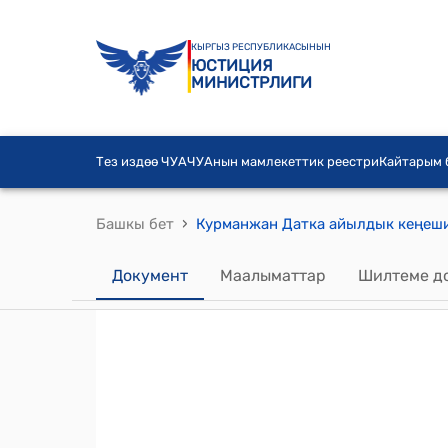
КЫРГЫЗ РЕСПУБЛИКАСЫНЫН
ЮСТИЦИЯ
МИНИСТРЛИГИ
Тез издөө ЧУА
ЧУАнын мамлекеттик реестри
Кайтарым
›
Башкы бет
Документ
Маалыматтар
Шилтеме д