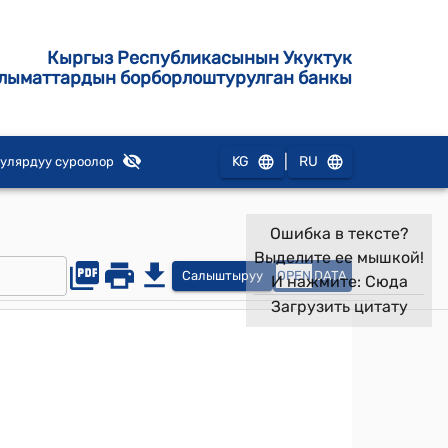
Кыргыз Республикасынын Укуктук
лыматтардын борборлоштурулган банкы
|
KG
RU
улярдуу суроолор
Ошибка в тексте?
Выделите ее мышкой!
Салыштыруу
OPEN
DATA
И нажмите:
Сюда
Загрузить цитату