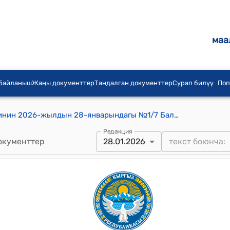
маа
 байланыш
Жаңы документтер
Тандалган документтер
Сурап билүү
Поп
Курманжан Датка айылдык кеңешинин 2026-жылдын 28-январындагы №1/7 Балдар бакчаларынын ата энелер тарабынан төлөнүүчү мүчөлүк акы төлөмү жөнүндө токтому
Редакция
окументтер
28.01.2026