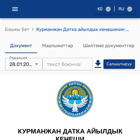
|
KG
RU
›
Башкы бет
Курманжан Датка айылдык кеңешинин 2026-жылдын 28-январындагы №1/8 Курманжан Датка айыл өкмөтүнүн 2026-жылга социалдык обьектилерди жылытуучу көмүрдүн көлөмүн азайтуу жөнүндө токтому
Документ
Маалыматтар
Шилтеме документтер
Редакция
28.01.2026
Салыштыруу