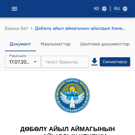
|
KG
RU
›
Башкы бет
Дөбөлү айыл аймагынын айылдык Кенешинин 2025-жылдын 17-июлундагы "2025-жылдын 3-июнундагы Дөбөлү айыл аймагынын айылдык Кеңешинин ХХIX-чакырылышынын кезектүү 9-сессиясынын № 9/3 токтомун жокко чыгаруу жөнүндө" №11/3 токтому
Документ
Маалыматтар
Шилтеме документтер
Редакция
17.07.2025
Салыштыруу