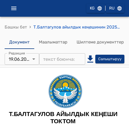
|
KG
RU
›
Башкы бет
Т.Балтагулов айылдык кеңешинин 2025-жылдын 19-июнундагы №5/10 «Т.Балтагулов айыл аймагынын 2026-2027-2028-жылдарга киреше бөлүгүнүн болжолду долбоорун бекитүү жөнүндө» токтому
Документ
Маалыматтар
Шилтеме документтер
Редакция
19.06.2025
Салыштыруу