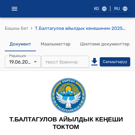
|
KG
RU
›
Башкы бет
Т.Балтагулов айылдык кенешинин 2025-жылдын 19-июнундагы №5/15 «Жер аянтын багытын өзгөртүү (трансформациялоо) жөнүндө» токтому
Документ
Маалыматтар
Шилтеме документтер
Редакция
19.06.2025
Салыштыруу