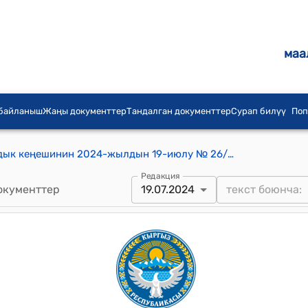
маа
 байланыш
Жаңы документтер
Тандалган документтер
Сурап билүү
Поп
Баш-Булак айыл аймагынын айылдык кеңешинин 2024-жылдын 19-июлу № 26/2 Баш-Булак айыл аймагынын Баш-Булак айылындагы “Татына” мектепке чейинки билим берүү уюмуна кошумча эки тайпа ачуу жөнүндө токтому
Редакция
окументтер
19.07.2024