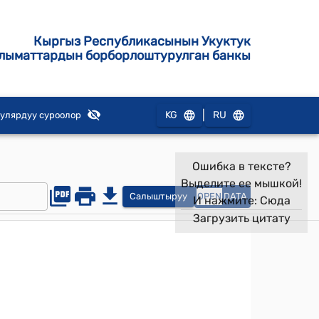
Кыргыз Республикасынын Укуктук
лыматтардын борборлоштурулган банкы
|
KG
RU
улярдуу суроолор
Ошибка в тексте?
Выделите ее мышкой!
Салыштыруу
OPEN
DATA
И нажмите:
Сюда
Загрузить цитату