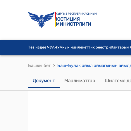
КЫРГЫЗ РЕСПУБЛИКАСЫНЫН
ЮСТИЦИЯ
МИНИСТРЛИГИ
Тез издөө ЧУА
ЧУАнын мамлекеттик реестри
Кайтарым
›
Башкы бет
Документ
Маалыматтар
Шилтеме д