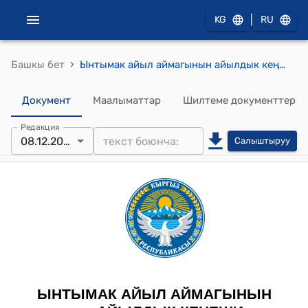
|
KG
RU
›
Башкы бет
Ынтымак айыл аймагынын айылдык кеңешинин 2025-жылдын 08-декабры № 13/1 27-октябрь 2025- жылга №916-текскемеге ылайык социалдык-экономикалык өнүктүрүү программаларын ишке ашыруу үчүн 12,0 млн сом бюджетин бекитүү жөнүндө токтому
Документ
Маалыматтар
Шилтеме документтер
Редакция
08.12.2025
Салыштыруу