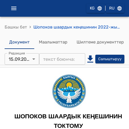
|
KG
RU
›
Башкы бет
Шопоков шаардык кеңешинин 2022-жылдын 15 сентябрындагы № 65 "Республикалык бюджеттен максаттуу трансфертти бөлүштүрүү жөнүндө" токтому
Документ
Маалыматтар
Шилтеме документтер
Редакция
15.09.2022
Салыштыруу