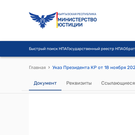
КЫРГЫЗСКАЯ РЕСПУБЛИКА
МИНИСТЕРСТВО
ЮСТИЦИИ
Быстрый поиск НПА
Государственный реестр НПА
Обрат
›
Главная
Документ
Реквизиты
Ссылающиеся