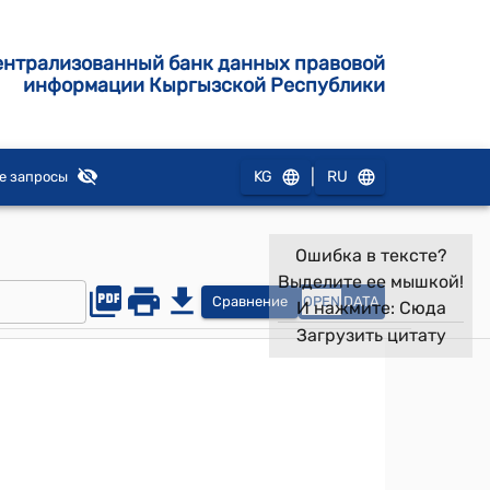
ентрализованный банк данных правовой
информации Кыргызской Республики
|
KG
RU
е запросы
Ошибка в тексте?
Выделите ее мышкой!
Сравнение
OPEN
DATA
И нажмите:
Сюда
Загрузить цитату