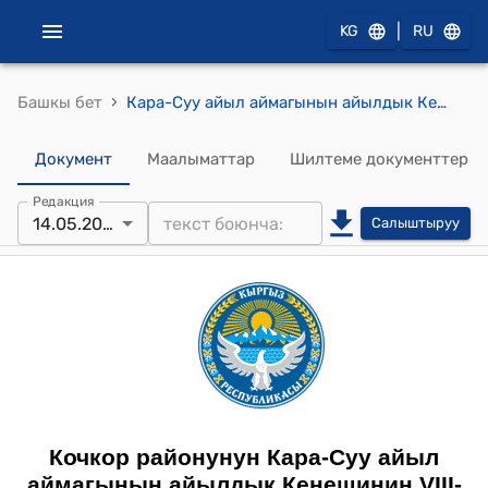
|
KG
RU
›
Башкы бет
Кара-Суу айыл аймагынын айылдык Кеңешинин 2025-жылдын 14-майындагы "Кара-Суу айыл аймагынын муниципалдык ишканасынын 2025-жылга иш планын бекитүү жөнүндө" №6/5 токтому
Документ
Маалыматтар
Шилтеме документтер
Редакция
14.05.2025
Салыштыруу