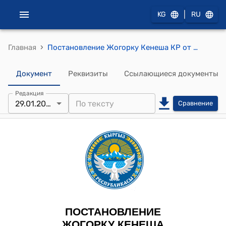
|
KG
RU
›
Главная
Постановление Жогорку Кенеша КР от 29 января 2026 года № 103-VIII "О принятии во втором чтении проекта Закона Кыргызской Республики "О ратификации Кредитного соглашения "Первая программа развития устойчивого и инклюзивного роста" между Кыргызской Республикой и Фондом международного развития ОПЕК, подписанного 22 сентября 2025 года в городе Бишкек"
Документ
Реквизиты
Ссылающиеся документы
Редакция
29.01.2026
Сравнение