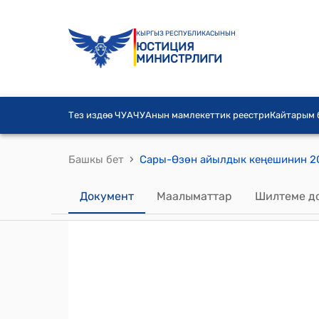
КЫРГЫЗ РЕСПУБЛИКАСЫНЫН
ЮСТИЦИЯ
МИНИСТРЛИГИ
Тез издөө ЧУА
ЧУАнын мамлекеттик реестри
Кайтарым
›
Башкы бет
Документ
Маалыматтар
Шилтеме д