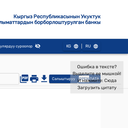
Кыргыз Республикасынын Укуктук
лыматтардын борборлоштурулган банкы
|
KG
RU
улярдуу суроолор
Ошибка в тексте?
Выделите ее мышкой!
Салыштыруу
OPEN
DATA
И нажмите:
Сюда
Загрузить цитату