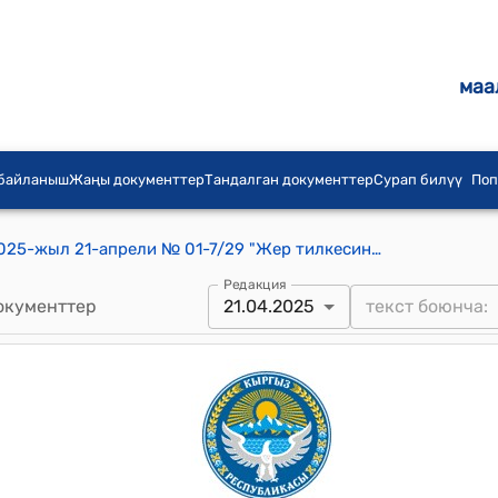
маа
 байланыш
Жаңы документтер
Тандалган документтер
Сурап билүү
Поп
Сары-Өзөн айылдык кеңешинин 2025-жыл 21-апрели № 01-7/29 "Жер тилкесинин максаттык багытын өзгөртүү жөнүндө" токтому
Редакция
окументтер
21.04.2025