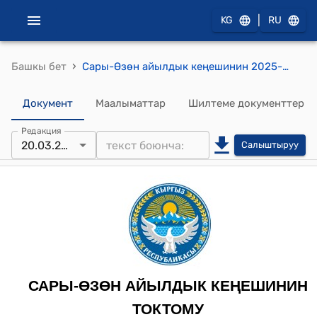
|
KG
RU
›
Башкы бет
Сары-Өзөн айылдык кеңешинин 2025-жыл 20-марты № 01-7/21 "Айылдык кеңештин 2025-жылдын 15-январындагы №01-7/02- токтомуна өзгөртүүлөрдү киргизүү жөнүндө" токтому
Документ
Маалыматтар
Шилтеме документтер
Редакция
20.03.2025
Салыштыруу