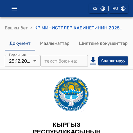
|
KG
RU
›
Башкы бет
КР МИНИСТРЛЕР КАБИНЕТИНИН 2025-жылдын 25-декабрындагы № 1143-т (Нарын шаарынын мэриясынын бюджеттик кредиттер боюнча карызын жөнгө салуу туу- ралуу) ТЕСКЕМЕСИ
Документ
Маалыматтар
Шилтеме документтер
Редакция
25.12.2025
Салыштыруу