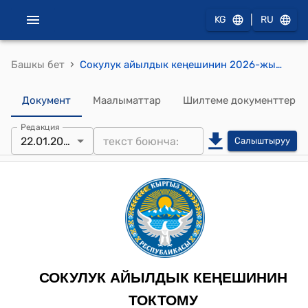
|
KG
RU
›
Башкы бет
Сокулук айылдык кеңешинин 2026-жылдын “22” январы № 01 "2026-2028-жылдарга карата Сокулук айыл аймагынын социалдык-экономикалык өнүктүрүү программасын бекитүү жөнүндө" токтому
Документ
Маалыматтар
Шилтеме документтер
Редакция
22.01.2026
Салыштыруу