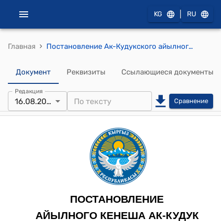
|
KG
RU
›
Главная
Постановление Ак-Кудукского айылного кенеша от 16 августа 2024 года № 24/V-28 "О передвижке кредитов местного бюджета Ак-Кудук айыл окмоту на 2024 год"
Документ
Реквизиты
Ссылающиеся документы
Редакция
16.08.2024
Сравнение