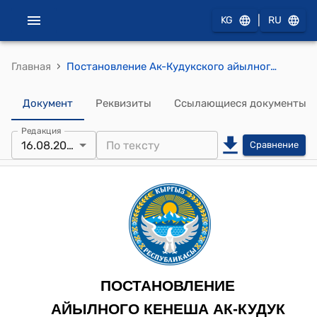
|
KG
RU
›
Главная
Постановление Ак-Кудукского айылного кенеша от 16 августа 2024 года № 25/V-28 "О внесении изменений в доходную и расходную часть местного бюджета Ак-Кудукского айыл окмоту на 2024 год"
Документ
Реквизиты
Ссылающиеся документы
Редакция
16.08.2024
Сравнение