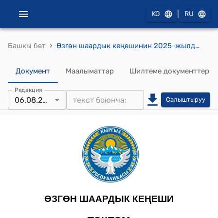
|
KG
RU
›
Башкы бет
Өзгөн шаардык кеңешинин 2025-жылдын 6-августу № 8/9 Өзгөн шаарынын 2025-2030-жылдарга мастер планы жөнүндө токтому
Документ
Маалыматтар
Шилтеме документтер
Редакция
06.08.2025
Салыштыруу