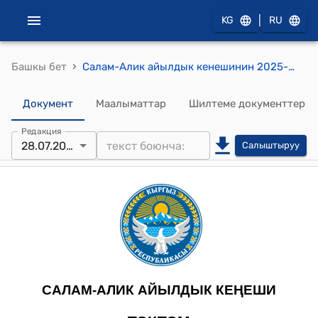
|
KG
RU
›
Башкы бет
Салам-Алик айылдык кенешинин 2025-жылдын 28-июлу № 33 Салам-Алик айыл аймагынын айыл өкмөтүнө караштуу Эркин-Тоо айылындагы Ж.Эсеналиев көчөсүнө асфалть төшөө үчүн Өзгөн райондук өнүктүрүү фондунан акча каражатын бөлдүрүү жөнүндө токтому
Документ
Маалыматтар
Шилтеме документтер
Редакция
28.07.2025
Салыштыруу