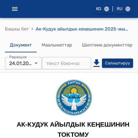
|
KG
RU
›
Башкы бет
Ак-Кудук айылдык кеңешинин 2025-жылдын 24-январы № 17/IV-29 "Ак-Кудук айыл өкмөтүнүн айыл чарба жерлеринин мамлекеттик фондунун жерлерин ижарага берүү боюнча комиссия курамын бекитүү жөнүндө" токтому
Документ
Маалыматтар
Шилтеме документтер
Редакция
24.01.2025
Салыштыруу