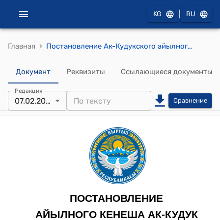
|
KG
RU
›
Главная
Постановление Ак-Кудукского айылного кенеша от 7 февраля 2025 года № 22/V-29 "О даче согласия на передачу земельного участка в оперативное управление ио даче согласия на перевод (трансформацию) земельных участков"
Документ
Реквизиты
Ссылающиеся документы
Редакция
07.02.2025
Сравнение