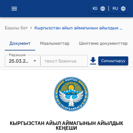
|
KG
RU
›
Башкы бет
Кыргызстан айыл аймагынын айылдык кенешинин 2025-жылдын 25-мартындагы № 15 "Айтматов айылына кичи футбол аянтчасын салууга уруксат берүү жөнүндө" токтому
Документ
Маалыматтар
Шилтеме документтер
Редакция
25.03.2025
Салыштыруу