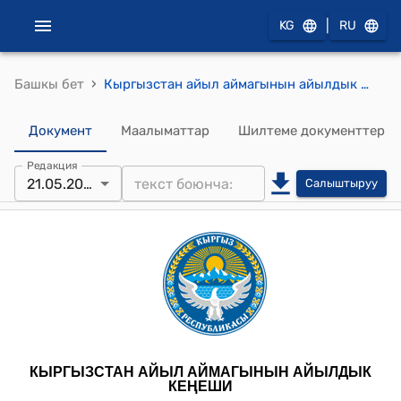
|
KG
RU
›
Башкы бет
Кыргызстан айыл аймагынын айылдык кенешинин 2025-жылдын 21-майындагы № 20 “Талас облусунун өнүгүү” фондусуна долбоорлук өтүнмөнү бекитүү жөнүндө" токтому
Документ
Маалыматтар
Шилтеме документтер
Редакция
21.05.2025
Салыштыруу