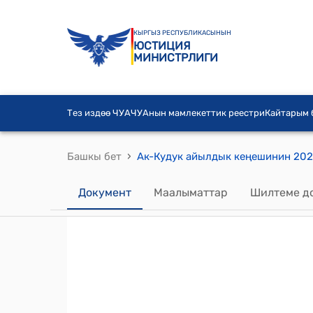
КЫРГЫЗ РЕСПУБЛИКАСЫНЫН
ЮСТИЦИЯ
МИНИСТРЛИГИ
Тез издөө ЧУА
ЧУАнын мамлекеттик реестри
Кайтарым
›
Башкы бет
Документ
Маалыматтар
Шилтеме д