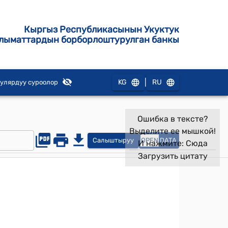
Кыргыз Республикасынын Укуктук
лыматтардын борборлоштурулган банкы
|
KG
RU
улярдуу суроолор
Ошибка в тексте?
Выделите ее мышкой!
Салыштыруу
OPEN
DATA
И нажмите:
Сюда
Загрузить цитату