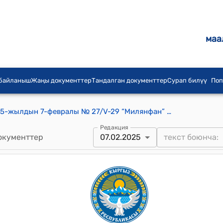
маа
 байланыш
Жаңы документтер
Тандалган документтер
Сурап билүү
Поп
Ак-Кудук айылдык кеңешинин 2025-жылдын 7-февралы № 27/V-29 “Милянфан” сугат суу колдонуучулар ассоциациясынын карызын төлөө жөнүндө" токтому
Редакция
окументтер
07.02.2025