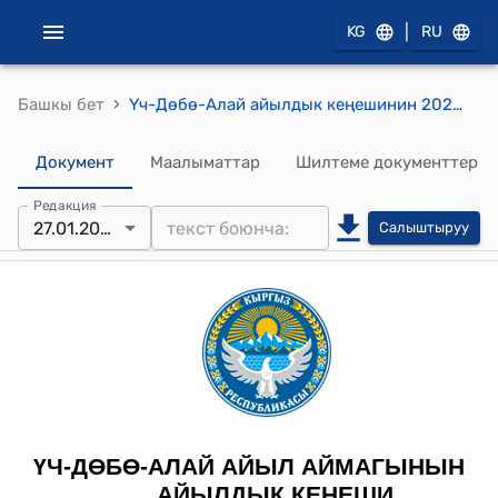
|
KG
RU
›
Башкы бет
Үч-Дөбө-Алай айылдык кеңешинин 2026-жылдын 27-январындагы, №3 Үч-Дөбө-Алай айыл аймагынын 2026-жылга түзүлгөн жайыт бюджетин бекитүү жөнүндө токтому
Документ
Маалыматтар
Шилтеме документтер
Редакция
27.01.2026
Салыштыруу