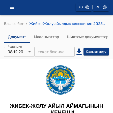
|
KG
RU
›
Башкы бет
Жибек-Жолу айылдык кеңешинин 2025-жылдын 8-октябрындагы №13/2 Жибек-Жолу айыл өкмөтүнүн “Ардактуу атуулу” наамын ыйгаруунун тартиби жөнүндө ЖОБОну бекитүү жөнүндө токтому
Документ
Маалыматтар
Шилтеме документтер
Редакция
08.12.2025
Салыштыруу