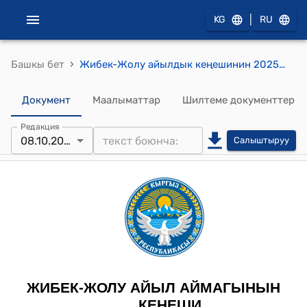
|
KG
RU
›
Башкы бет
Жибек-Жолу айылдык кеңешинин 2025-жылдын 8-октябрындагы №13/1 Кыргыз Республикасынын Президентинин 2025-жылдын 22 -сентябрындагы «Кезектеги IV Элдик курултайды өткөрүү жөнүндө» ПЖ № 270 Жарлыгын ишке ашыруу жөнүндө токтому
Документ
Маалыматтар
Шилтеме документтер
Редакция
08.10.2025
Салыштыруу