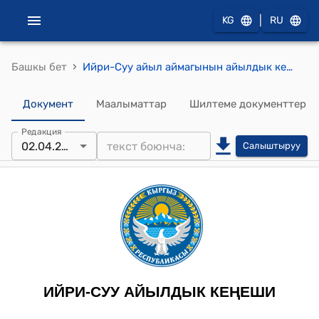
|
KG
RU
›
Башкы бет
Ийри-Суу айыл аймагынын айылдык кеңешинин 2024-жылдын 2-апрели № 7 Ийри-Суу айыл аймагынын айылдык кеңешинин 2024-жылга карата түзүлгөн иш планын бекитүү жөнүндө токтому
Документ
Маалыматтар
Шилтеме документтер
Редакция
02.04.2024
Салыштыруу