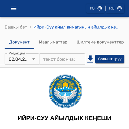
|
KG
RU
›
Башкы бет
Ийри-Суу айыл аймагынын айылдык кеңешинин 2024-жылдын 2-апрели № 16 Корс-Этти айылынын тургуну Шаимкулова Чынаркандын арызын канааттандыруу жөнүндө токтому
Документ
Маалыматтар
Шилтеме документтер
Редакция
02.04.2024
Салыштыруу