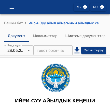
|
KG
RU
›
Башкы бет
Ийри-Суу айыл аймагынын айылдык кеңешинин 2024-жылдын 23-майы № 26 «Угольная Компания» жоопкерчилиги чектелген коомунун Кульданбес көмүр кенинин Түндүк -Чыгыш участкасынан көмүр казып алуу боюнча маселесин кароо жөнүндө токтому
Документ
Маалыматтар
Шилтеме документтер
Редакция
23.05.2024
Салыштыруу