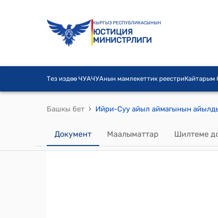
КЫРГЫЗ РЕСПУБЛИКАСЫНЫН
ЮСТИЦИЯ
МИНИСТРЛИГИ
Тез издөө ЧУА
ЧУАнын мамлекеттик реестри
Кайтарым
›
Башкы бет
Документ
Маалыматтар
Шилтеме д