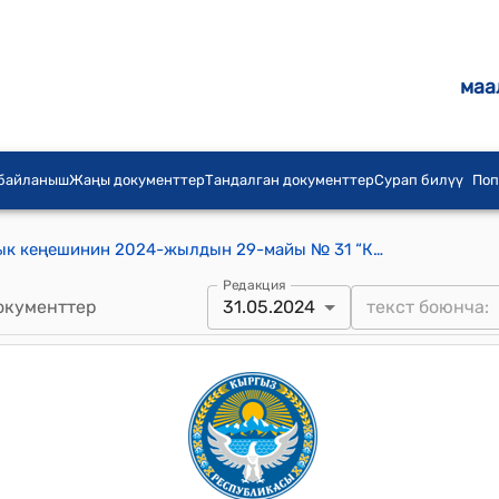
маа
 байланыш
Жаңы документтер
Тандалган документтер
Сурап билүү
Поп
Ийри-Суу айыл аймагынын айылдык кеңешинин 2024-жылдын 29-майы № 31 “Кыргызкөмүр” мамлекеттик ишканасына Ийри-Суу айыл өкмөтүнүн Өстүрүү участкасынан 126,07 га жер аянтынан көмүр казууга макулдук берүү жөнүндө токтому
Редакция
окументтер
31.05.2024