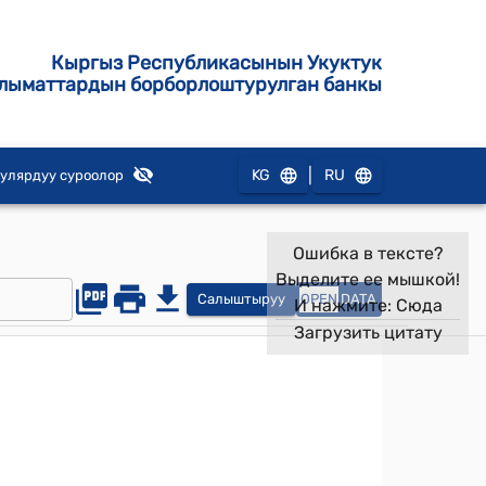
Кыргыз Республикасынын Укуктук
лыматтардын борборлоштурулган банкы
|
KG
RU
улярдуу суроолор
Ошибка в тексте?
Выделите ее мышкой!
Салыштыруу
OPEN
DATA
И нажмите:
Сюда
Загрузить цитату