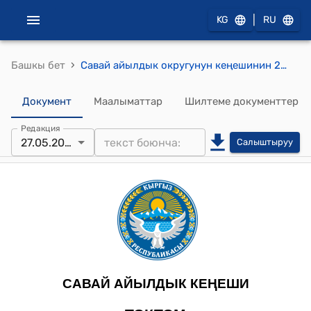
|
KG
RU
›
Башкы бет
Савай айылдык округунун кеңешинин 2025-жылдын 27-майы № 21 “Кыдырша айылындагы №440-а контурдагы №5-04-14-1005-0518 иденитификациялык номери менен катталып айыл өкмөтүнүн муниципалдык менчигинде турган, спорт комплекс үчүн ажыратылган 0,30 га жер аянтына Кыдырша айылындагы №440-а контурдан кошумча 0,20 га жер жер аянтын ажыратып берүү жөнүндө” токтому
Документ
Маалыматтар
Шилтеме документтер
Редакция
27.05.2025
Салыштыруу