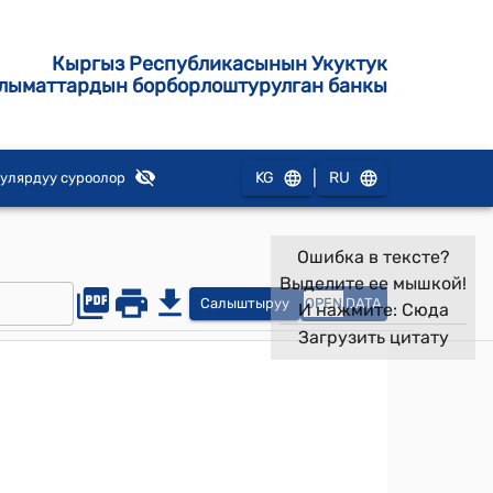
Кыргыз Республикасынын Укуктук
лыматтардын борборлоштурулган банкы
|
KG
RU
улярдуу суроолор
Ошибка в тексте?
Выделите ее мышкой!
Салыштыруу
OPEN
DATA
И нажмите:
Сюда
Загрузить цитату