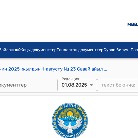
маа
 байланыш
Жаңы документтер
Тандалган документтер
Сурап билүү
Поп
Савай айылдык округунун кеңешинин 2025-жылдын 1-августу № 23 Савай айыл өкмөтүнүн 2025-жылдын 1-августундагы Савай айыл өкмөтүнө “Мамлекеттик лизинг компаниясы”ААК аркылуу лизинг жолу менен “Шевроле Теккер” автоунаасын алуу жөнүндө №01-13/1660 каты жөнүндө токтому
Редакция
окументтер
01.08.2025