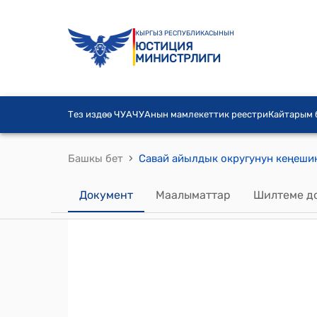
КЫРГЫЗ РЕСПУБЛИКАСЫНЫН
ЮСТИЦИЯ
МИНИСТРЛИГИ
Тез издөө ЧУА
ЧУАнын мамлекеттик реестри
Кайтарым
›
Башкы бет
Документ
Маалыматтар
Шилтеме д