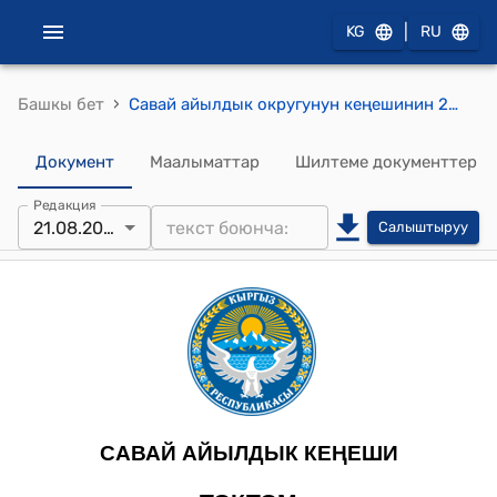
|
KG
RU
›
Башкы бет
Савай айылдык округунун кеңешинин 2025-жылдын 21-августу № 24 Савай айыл аймагынын “Кен-Сай айылында жаңы курулуп жаткан бала бакча жөнүндө” Савай айыл өкмөтүнүн 2025-жылдын 19-августундагы № Д-1053 кайрылуусу жөнүндө токтому
Документ
Маалыматтар
Шилтеме документтер
Редакция
21.08.2025
Салыштыруу